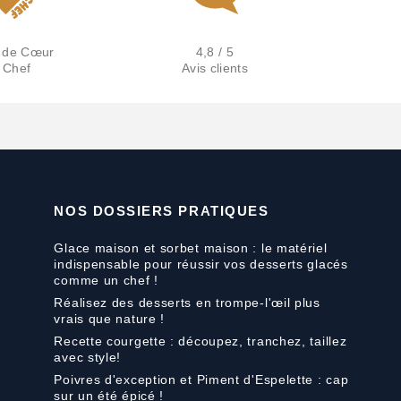
 de Cœur
4,8 / 5
 Chef
Avis clients
NOS DOSSIERS PRATIQUES
Glace maison et sorbet maison : le matériel
indispensable pour réussir vos desserts glacés
comme un chef !
Réalisez des desserts en trompe-l'œil plus
vrais que nature !
Recette courgette : découpez, tranchez, taillez
avec style!
Poivres d'exception et Piment d'Espelette : cap
sur un été épicé !