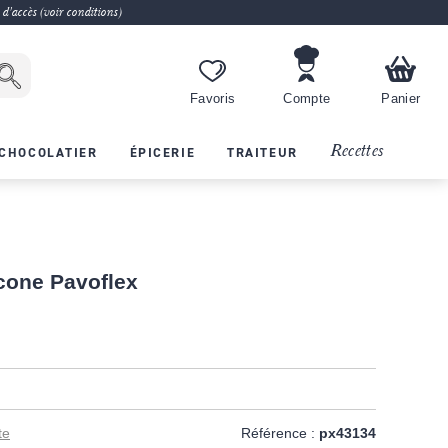
 d'accès (voir conditions)
Favoris
Compte
Panier
Recettes
CHOCOLATIER
ÉPICERIE
TRAITEUR
icone Pavoflex
te
Référence :
px43134