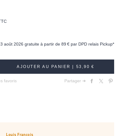
TTC
13 août 2026 gratuite à partir de
89 €
par DPD relais Pickup*
AJOUTER AU PANIER |
53,90 €
s favoris
Partager ➔
Louis François