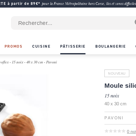
E à partir de 89€*
pour la France Métropolitaine hors Corse, îles et zones difficiles
PROMOS
CUISINE
PÂTISSERIE
BOULANGERIE
oflex - 15 noix - 40 x 30 cm - Pavoni
NOUVEAU
Moule sil
15 noix
40 x 30 cm
PAVONI
0
no