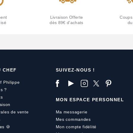
ent
Livraison Offerte
Coups
isé
dès 89€ d'achats
du
U CHEF
SUIVEZ-NOUS !
f Philippe
s ?
ts
MON ESPACE PERSONNEL
aison
rales de vente
Ma messagerie
s
Mes commandes
es 🍪
Mon compte fidélité