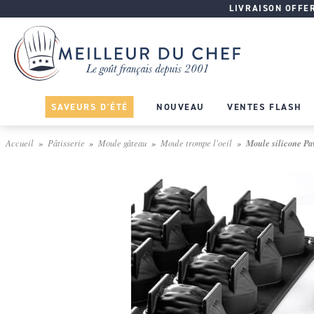
LIVRAISON OFFERT
SAVEURS D'ÉTÉ
NOUVEAU
VENTES FLASH
Accueil
Pâtisserie
Moule gâteau
Moule trompe l'oeil
Moule silicone Pav