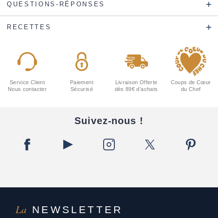
QUESTIONS-RÉPONSES
RECETTES
Service Client
Paiement
Livraison Offerte
Coups de Cœur
Nous contacter
Sécurisé
dès 89€ d'achats
du Chef
Suivez-nous !
La
NEWSLETTER