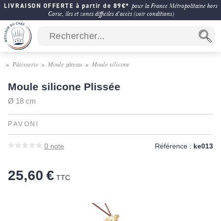
LIVRAISON OFFERTE à partir de 89€*
pour la France Métropolitaine hors
Corse, îles et zones difficiles d'accès (voir conditions)
Pâtisserie
Moule gâteau
Moule silicone
Moule silicone Plissée
Ø 18 cm
PAVONI
0
note
Référence :
ke013
25,60 €
TTC