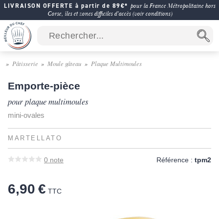
LIVRAISON OFFERTE à partir de 89€*
pour la France Métropolitaine hors
Corse, îles et zones difficiles d'accès (voir conditions)
Pâtisserie
Moule gâteau
Plaque Multimoules
Emporte-pièce
pour plaque multimoules
mini-ovales
MARTELLATO
0
note
Référence :
tpm2
6,90 €
TTC