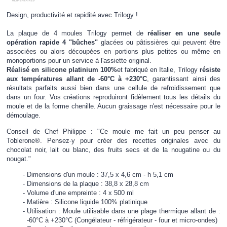
Design, productivité et rapidité avec Trilogy !
La plaque de 4 moules Trilogy permet de
réaliser en une seule
opération rapide 4 "bûches"
glacées ou pâtissières qui peuvent être
associées ou alors découpées en portions plus petites ou même en
monoportions pour un service à l'assiette original.
Réalisé en silicone platinium 100%
et fabriqué en Italie, Trilogy
résiste
aux températures allant de -60°C à +230°C
, garantissant ainsi des
résultats parfaits aussi bien dans une cellule de refroidissement que
dans un four. Vos créations reproduiront fidèlement tous les détails du
moule et de la forme chenille. Aucun graissage n'est nécessaire pour le
démoulage.
Conseil de Chef Philippe : "Ce moule me fait un peu penser au
Toblerone®. Pensez-y pour créer des recettes originales avec du
chocolat noir, lait ou blanc, des fruits secs et de la nougatine ou du
nougat."
Dimensions d'un moule : 37,5 x 4,6 cm - h 5,1 cm
Dimensions de la plaque : 38,8 x 28,8 cm
Volume d'une empreinte : 4 x 500 ml
Matière : Silicone liquide 100% platinique
Utilisation : Moule utilisable dans une plage thermique allant de :
-60°C à +230°C (Congélateur - réfrigérateur - four et micro-ondes)