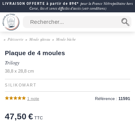
LIVRAISON OFFERTE à partir de 89€*
pour la France Métropolitaine hors
Corse, îles et zones difficiles d'accès (voir conditions)
Pâtisserie
Moule gâteau
Moule bûche
Plaque de 4 moules
Trilogy
38,8 x 28,8 cm
SILIKOMART
1
note
Référence :
11591
47,50 €
TTC