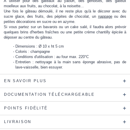
A utiliser pour des gâteaux au yaourt, des génoises, des gâteux
moelleux aux fruits, au chocolat, à la noisette...
Une fois le gâteau démoulé, il ne reste plus qu'à le décorer avec du
sucre glace, des fruits, des pépites de chocolat, un
nappage
ou des
petites décorations en sucre ou en azyme.
Si vous partez sur un bavarois ou un cake salé, il faudra alors prévoir
quelques brins d'herbes fraîches ou une petite crème chantilly épicée à
déposer au centre du gâteau.
Dimensions : Ø 10 x ht 5 cm
Coloris : champagne
Conditions d'utilisation : au four max. 220°C
Entretien : nettoyage à la main sans éponge abrasive, pas de
lave-vaisselle, bien essuyer.
EN SAVOIR PLUS
DOCUMENTATION TÉLÉCHARGEABLE
POINTS FIDÉLITÉ
LIVRAISON