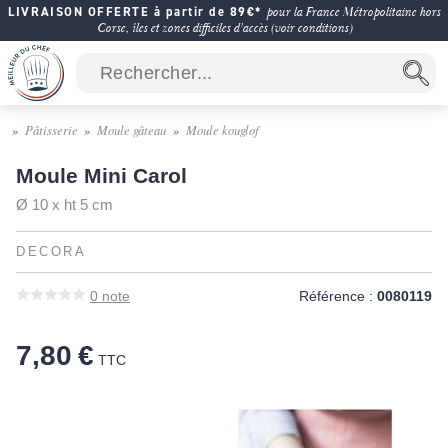
LIVRAISON OFFERTE à partir de 89€*
pour la France Métropolitaine hors
Corse, îles et zones difficiles d'accès (voir conditions)
Pâtisserie
Moule gâteau
Moule kouglof
Moule Mini Carol
Ø 10 x ht 5 cm
DECORA
0
note
Référence :
0080119
7,80 €
TTC