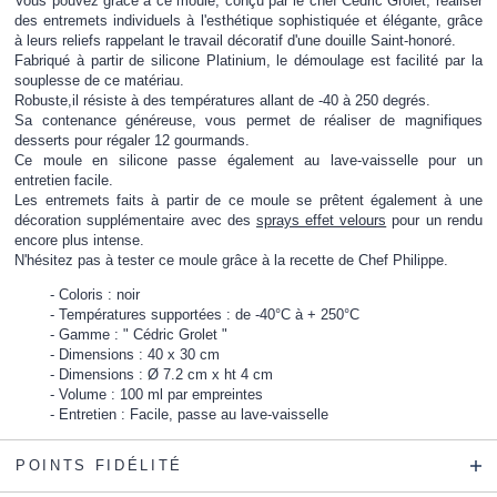
Vous pouvez grâce à ce moule, conçu par le chef Cédric Grolet, réaliser
des entremets individuels à l'esthétique sophistiquée et élégante, grâce
à leurs reliefs rappelant le travail décoratif d'une douille Saint-honoré.
Fabriqué à partir de silicone Platinium, le démoulage est facilité par la
souplesse de ce matériau.
Robuste,il résiste à des températures allant de -40 à 250 degrés.
Sa contenance généreuse, vous permet de réaliser de magnifiques
desserts pour régaler 12 gourmands.
Ce moule en silicone passe également au lave-vaisselle pour un
entretien facile.
Les entremets faits à partir de ce moule se prêtent également à une
décoration supplémentaire avec des
sprays effet velours
pour un rendu
encore plus intense.
N'hésitez pas à tester ce moule grâce à la recette de Chef Philippe.
Coloris : noir
Températures supportées : de -40°C à + 250°C
Gamme : " Cédric Grolet "
Dimensions : 40 x 30 cm
Dimensions : Ø 7.2 cm x ht 4 cm
Volume : 100 ml par empreintes
Entretien : Facile, passe au lave-vaisselle
POINTS FIDÉLITÉ