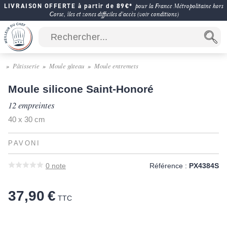
LIVRAISON OFFERTE à partir de 89€*
pour la France Métropolitaine hors
Corse, îles et zones difficiles d'accès (voir conditions)
Pâtisserie
Moule gâteau
Moule entremets
Moule silicone Saint-Honoré
12 empreintes
40 x 30 cm
PAVONI
0
note
Référence :
PX4384S
37,90 €
TTC