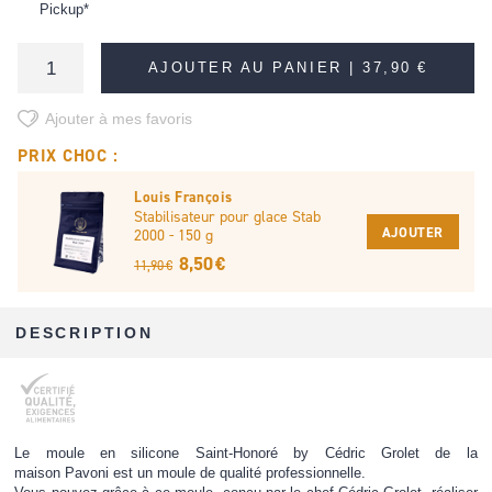
Pickup*
AJOUTER AU PANIER |
37,90 €
Ajouter à mes favoris
PRIX CHOC :
Louis François
Stabilisateur pour glace Stab
AJOUTER
2000 - 150 g
8,50 €
11,90 €
DESCRIPTION
Le moule en silicone Saint-Honoré by Cédric Grolet de la
maison Pavoni est un moule de qualité professionnelle.