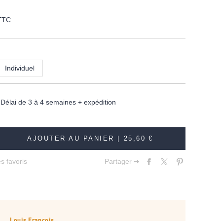
TTC
Individuel
élai de 3 à 4 semaines + expédition
AJOUTER AU PANIER |
25,60 €
s favoris
Partager ➔
Louis François