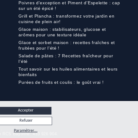
Poivres d'exception et Piment d'Espelette : cap
sur un été épicé !
Grill et Plancha : transformez votre jardin en
cuisine de plein air!
Glace maison : stabilisateurs, glucose et
arômes pour une texture idéale
Glace et sorbet maison : recettes fraîches et
fruitées pour l'été !
Salade de pâtes : 7 Recettes fraîcheur pour
l'été
Tout savoir sur les huiles alimentaires et leurs
bienfaits
Purées de fruits et coulis : le goût vrai !
Accepter
Refuser
s.
Paramétrer...
rce RCS Bayonne: 433 926 904.