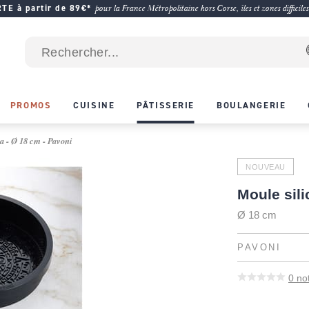
E à partir de 89€*
pour la France Métropolitaine hors Corse, îles et zones difficiles
PROMOS
CUISINE
PÂTISSERIE
BOULANGERIE
a - Ø 18 cm - Pavoni
NOUVEAU
Moule sil
Ø 18 cm
PAVONI
0
no