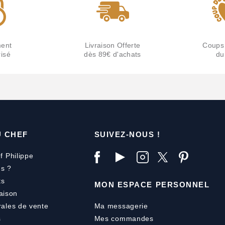
ent
Livraison Offerte
Coups
isé
dès 89€ d'achats
du
U CHEF
SUIVEZ-NOUS !
f Philippe
s ?
ts
MON ESPACE PERSONNEL
aison
rales de vente
Ma messagerie
s
Mes commandes