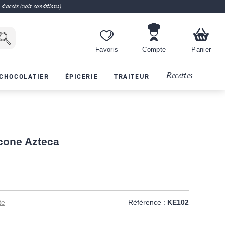
 d'accès (voir conditions)
Favoris
Compte
Panier
Recettes
CHOCOLATIER
ÉPICERIE
TRAITEUR
icone Azteca
te
Référence :
KE102