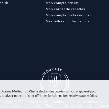
es 🍪
Mon compte fidélité
s
Mon carnet de recettes
Mon compte professionnel
Mes lettres d'informations
autorisez
Meilleur du Chef
à stocker des cookies sur votre appareil pour
, analyser notre trafic, et offrir des fonctionnalités relatives aux médias
opyright © 2000-2026, www.meilleurduchef.com - Tous droits réservé
gne commerciale de la société Plat-Net inscrite au registre du comme