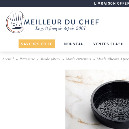
LIVRAISON OFFERT
SAVEURS D'ÉTÉ
NOUVEAU
VENTES FLASH
Accueil
Pâtisserie
Moule gâteau
Moule entremets
Moule silicone Aztec