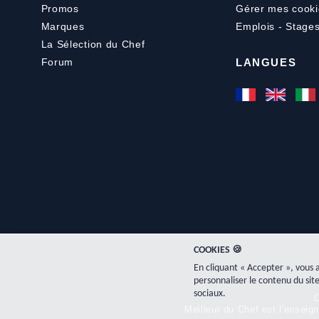
Promos
Gérer mes cooki
Marques
Emplois - Stage
La Sélection du Chef
Forum
LANGUES
COOKIES 🍪
En cliquant « Accepter », vous 
personnaliser le contenu du site
sociaux.
C
Meilleur du Chef est l'ensei