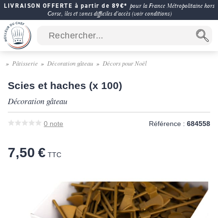
LIVRAISON OFFERTE à partir de 89€*
pour la France Métropolitaine hors
Corse, îles et zones difficiles d'accès (voir conditions)
Pâtisserie
Décoration gâteau
Décors pour Noël
Scies et haches (x 100)
Décoration gâteau
0
note
Référence :
684558
7,50 €
TTC