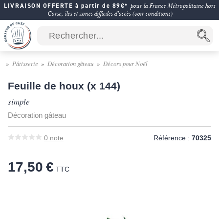
LIVRAISON OFFERTE à partir de 89€*
pour la France Métropolitaine hors
Corse, îles et zones difficiles d'accès (voir conditions)
Pâtisserie
Décoration gâteau
Décors pour Noël
Feuille de houx (x 144)
simple
Décoration gâteau
0
note
Référence :
70325
17,50 €
TTC