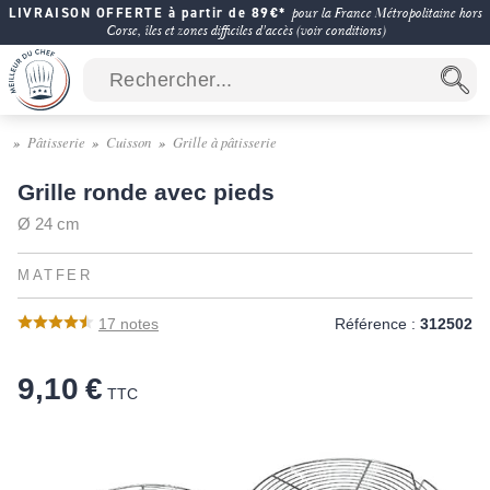
LIVRAISON OFFERTE à partir de 89€*
pour la France Métropolitaine hors
Corse, îles et zones difficiles d'accès (voir conditions)
Pâtisserie
Cuisson
Grille à pâtisserie
Grille ronde avec pieds
Ø 24 cm
MATFER
17
notes
Référence :
312502
9,10 €
TTC