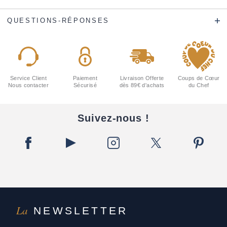
QUESTIONS-RÉPONSES
Service Client
Paiement
Livraison Offerte
Coups de Cœur
Nous contacter
Sécurisé
dès 89€ d'achats
du Chef
Suivez-nous !
La
NEWSLETTER