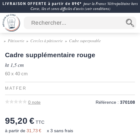
LIVRAISON OFFERTE à partir de 89€*
pour la France Métropolitaine hors
Corse, îles et zones difficiles d'accès (voir conditions)
Pâtisserie
Cercles à pâtisserie
Cadre superposable
Cadre supplémentaire rouge
ht 1,5 cm
60 x 40 cm
MATFER
0
note
Référence :
370108
95,20 €
TTC
à partir de
31,73 €
x 3 sans frais