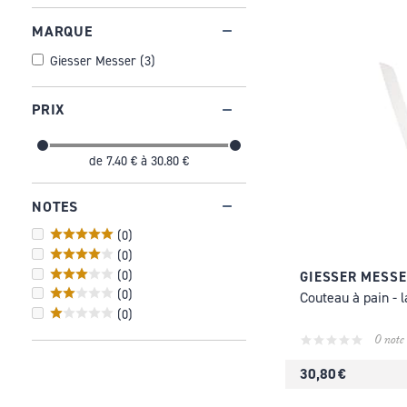
MARQUE
Giesser Messer
(
3
)
PRIX
de
7.40 €
à
30.80 €
NOTES
(
0
)
(
0
)
(
0
)
GIESSER MESSE
(
0
)
Couteau à pain -
(
0
)
0 note
30,80 €