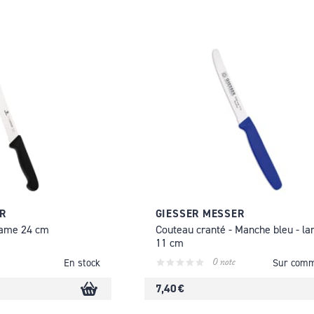
R
GIESSER MESSER
 lame 24 cm
Couteau cranté - Manche bleu - l
11 cm
0 note
En stock
Sur com
7,40 €