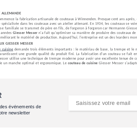
TÉ ALLEMANDE
mmence la fabrication artisanale de couteaux à Winnenden. Presque cent ans après, e
 spécialisée dans les couteaux avec un atelier attenant. En 1934, les couteaux se voi
rise familiale se transmet de père en fils, de forgeron à forgeron car Hermannn Giess
s années
Giesser Messer
n'a fait qu'optimiser sa manière de produire des couteaux de c
méliorant le matériel de production. Aujourd'hui, l'entreprise est un des learders mo
AUX GIESSER MESSER
 cuisine
demande trois éléments importants : le matériau de base, la trempe et le m
arantissent une grande qualité du produit fini. La fabrication d'un couteau se fait
esser utilise une technique de trempe moderne pour avoir une excellente tenue de 
de un manche optimal et ergonomique. Le
couteau de cuisine
Giesser Messer s'adapte
R
et des événements de
otre newsletter