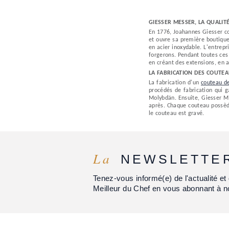
GIESSER MESSER, LA QUALI
En 1776, Joahannes Giesser co
et ouvre sa première boutique
en acier inoxydable. L'entrep
forgerons. Pendant toutes ce
en créant des extensions, en a
LA FABRICATION DES COUTE
La fabrication d'un
couteau de
procédés de fabrication qui g
Molybdän. Ensuite, Giesser M
après. Chaque couteau possè
le couteau est gravé.
La
NEWSLETTE
Tenez-vous informé(e) de l'actualité 
Meilleur du Chef en vous abonnant à n