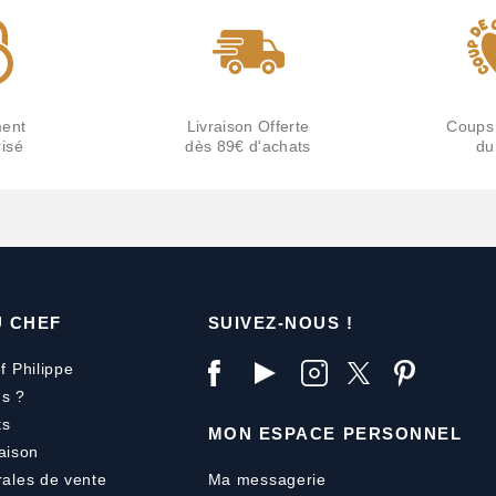
ent
Livraison Offerte
Coups
isé
dès 89€ d'achats
du
U CHEF
SUIVEZ-NOUS !
f Philippe
s ?
ts
MON ESPACE PERSONNEL
aison
rales de vente
Ma messagerie