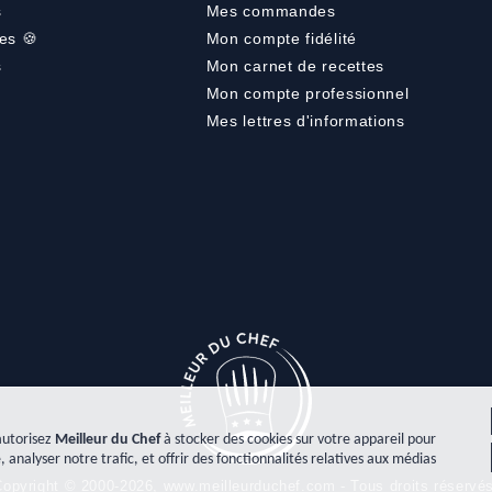
s
Mes commandes
es 🍪
Mon compte fidélité
s
Mon carnet de recettes
Mon compte professionnel
Mes lettres d'informations
autorisez
Meilleur du Chef
à stocker des cookies sur votre appareil pour
, analyser notre trafic, et offrir des fonctionnalités relatives aux médias
opyright © 2000-2026, www.meilleurduchef.com - Tous droits réservé