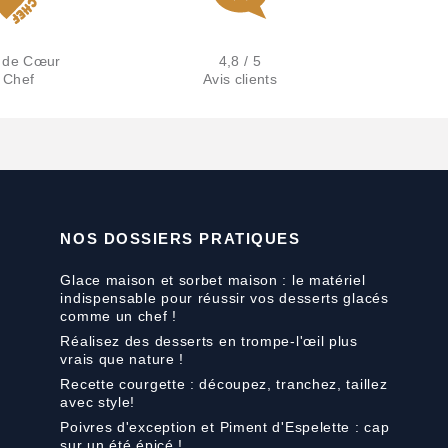
 de Cœur
4,8 / 5
 Chef
Avis clients
NOS DOSSIERS PRATIQUES
Glace maison et sorbet maison : le matériel
indispensable pour réussir vos desserts glacés
comme un chef !
Réalisez des desserts en trompe-l'œil plus
vrais que nature !
Recette courgette : découpez, tranchez, taillez
avec style!
Poivres d'exception et Piment d'Espelette : cap
sur un été épicé !