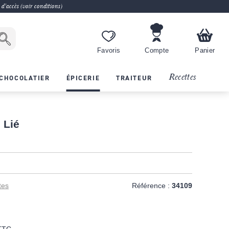
 d'accès (voir conditions)
Favoris
Compte
Panier
Recettes
CHOCOLATIER
ÉPICERIE
TRAITEUR
 Lié
tes
Référence :
34109