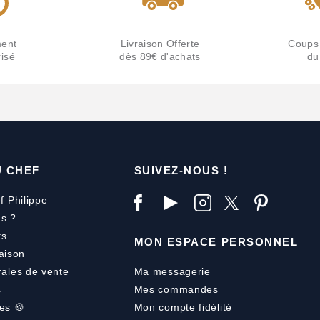
ent
Livraison Offerte
Coups
isé
dès 89€ d'achats
du
U CHEF
SUIVEZ-NOUS !
f Philippe
s ?
ts
MON ESPACE PERSONNEL
aison
rales de vente
Ma messagerie
s
Mes commandes
es 🍪
Mon compte fidélité