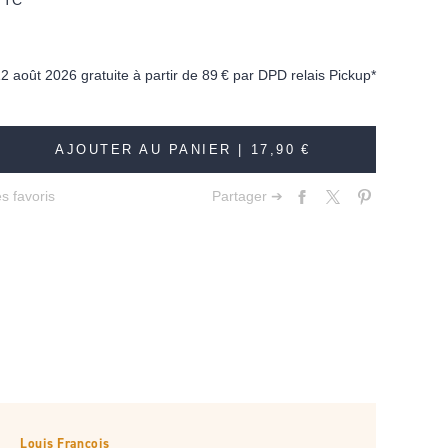
TTC
12 août 2026 gratuite à partir de
89 €
par DPD relais Pickup*
AJOUTER AU PANIER |
17,90 €
s favoris
Partager ➔
Louis François