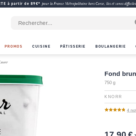
E à partir de 89€*
pour la France Métropolitaine hors Corse, îles et zones difficiles
PROMOS
CUISINE
PÂTISSERIE
BOULANGERIE
Knorr
Fond brun
750 g
KNORR
4
no
17,90 €