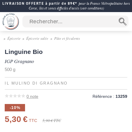
LIVRAISON OFFERTE à partir de 89€*
pour la France Métropolitaine hors
Corse, îles et zones difficiles d'accès (voir conditions)
Épicerie
Épicerie salée
Pâte et féculents
Linguine Bio
IGP Gragnano
500 g
IL MULINO DI GRAGNANO
0
note
Référence :
13259
-10%
5,30 €
5,90 €
TTC
TTC