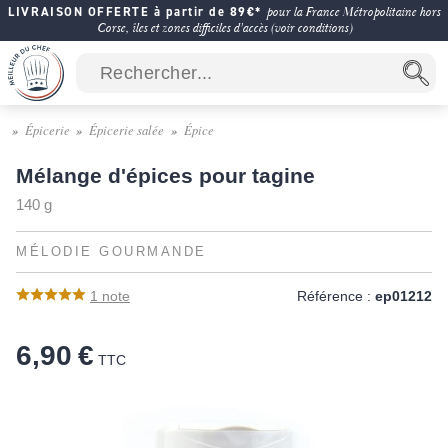
LIVRAISON OFFERTE à partir de 89€*
pour la France Métropolitaine hors
Corse, îles et zones difficiles d'accès (voir conditions)
Épicerie
Épicerie salée
Épice
Mélange d'épices pour tagine
140 g
MÉLODIE GOURMANDE
1
note
Référence :
ep01212
6,90 €
TTC