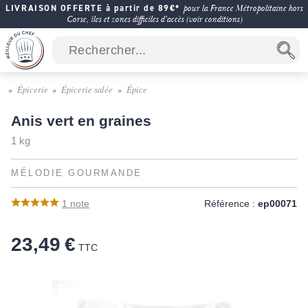
LIVRAISON OFFERTE à partir de 89€*
pour la France Métropolitaine hors
Corse, îles et zones difficiles d'accès (voir conditions)
Épicerie
Épicerie salée
Épice
Anis vert en graines
1 kg
MÉLODIE GOURMANDE
1
note
Référence :
ep00071
23,49 €
TTC