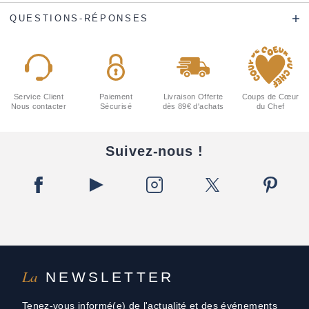
QUESTIONS-RÉPONSES
Service Client
Paiement
Livraison Offerte
Coups de Cœur
Nous contacter
Sécurisé
dès 89€ d'achats
du Chef
Suivez-nous !
La
NEWSLETTER
Tenez-vous informé(e) de l'actualité et des événements