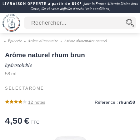
LIVRAISON OFFERTE à partir de 89€*
pour la France Métropolitaine hors
Corse, îles et zones difficiles d'accès (voir conditions)
Épicerie
Arôme alimentaire
Arôme alimentaire naturel
Arôme naturel rhum brun
hydrosoluble
58 ml
SELECTARÔME
12
notes
Référence :
rhum58
4,50 €
TTC