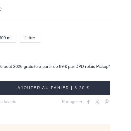
C
500 ml
1 litre
10 août 2026 gratuite à partir de
89 €
par DPD relais Pickup*
AJOUTER AU PANIER |
3,20 €
s favoris
Partager ➔