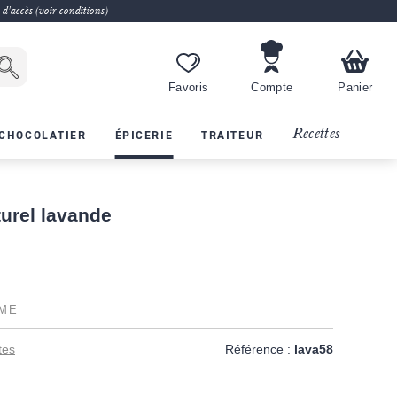
 d'accès (voir conditions)
Favoris
Compte
Panier
Recettes
CHOCOLATIER
ÉPICERIE
TRAITEUR
urel lavande
ME
tes
Référence :
lava58