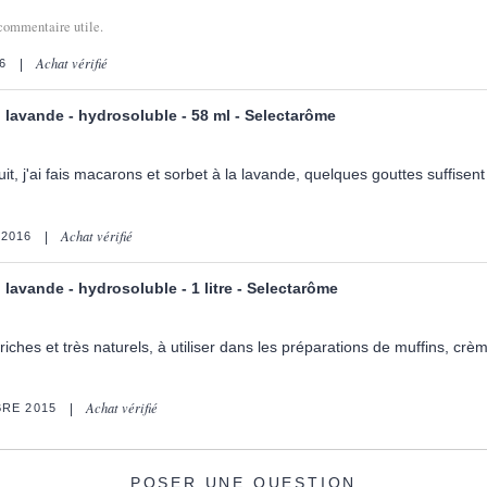
commentaire utile.
Achat vérifié
6
 lavande - hydrosoluble - 58 ml - Selectarôme
duit, j'ai fais macarons et sorbet à la lavande, quelques gouttes suffise
Achat vérifié
2016
lavande - hydrosoluble - 1 litre - Selectarôme
riches et très naturels, à utiliser dans les préparations de muffins, cr
Achat vérifié
RE 2015
POSER UNE QUESTION