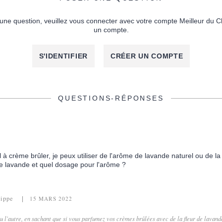
une question, veuillez vous connecter avec votre compte Meilleur du C
un compte.
S'IDENTIFIER
CRÉER UN COMPTE
QUESTIONS-RÉPONSES
eil à crème brûler, je peux utiliser de l'arôme de lavande naturel ou de l
 de lavande et quel dosage pour l'arôme ?
lippe
15 MARS 2022
ou l'autre, en sachant que si vous parfumez vos crèmes brûlées avec de la fleur de lavande