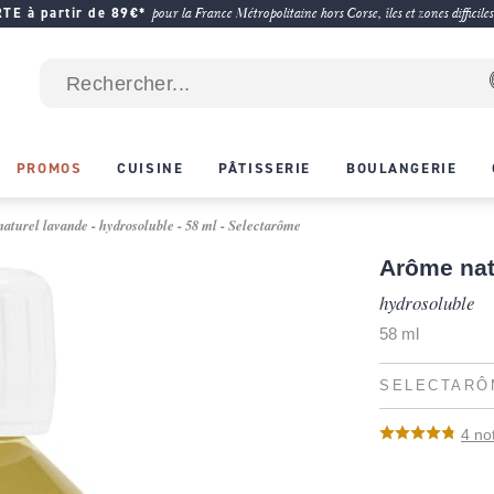
E à partir de 89€*
pour la France Métropolitaine hors Corse, îles et zones difficiles
PROMOS
CUISINE
PÂTISSERIE
BOULANGERIE
aturel lavande - hydrosoluble - 58 ml - Selectarôme
Arôme nat
hydrosoluble
58 ml
SELECTARÔ
4
no