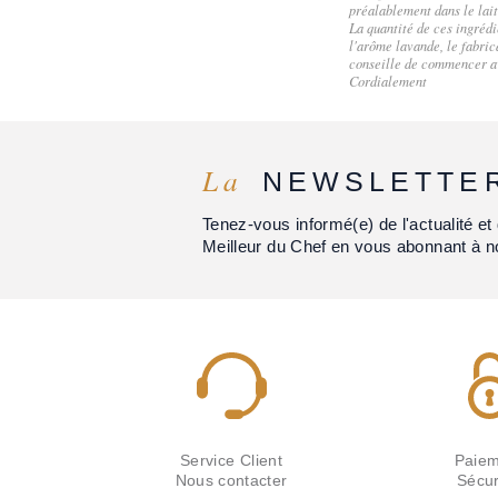
préalablement dans le lait 
La quantité de ces ingrédi
l'arôme lavande, le fabric
conseille de commencer ave
Cordialement
La
NEWSLETTE
Tenez-vous informé(e) de l'actualité 
Meilleur du Chef en vous abonnant à n
Service Client
Paiem
Nous contacter
Sécur