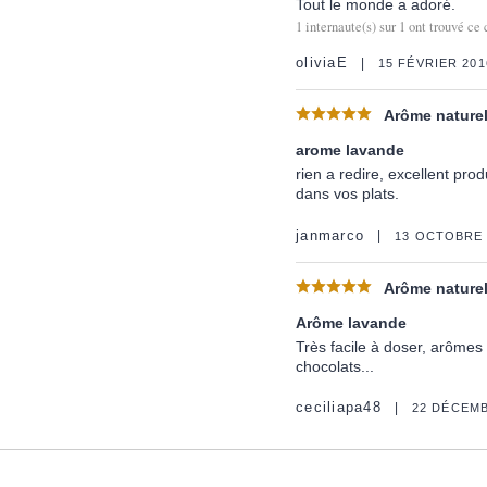
Tout le monde a adoré.
1
internaute(s) sur
1
ont trouvé ce 
oliviaE
15 FÉVRIER 201
Arôme naturel
arome lavande
rien a redire, excellent pro
dans vos plats.
janmarco
13 OCTOBRE 
Arôme naturel 
Arôme lavande
Très facile à doser, arômes 
chocolats...
ceciliapa48
22 DÉCEMB