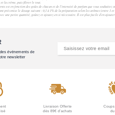
et la crème, puis filtrer le tout.
ents est en fonction des goûts de chacun et de l'intensité de parfum que vous souhaitez 
ant préconise le dosage suivant : 0,1 à 1% de la préparation selon les arômes (entre 1 et 
c une petite quantité, goûtez et ajoutez-en si nécessaire. Il est plus facile d'en ajouter 
R
et des événements de
otre newsletter
ent
Livraison Offerte
Coups
isé
dès 89€ d'achats
du