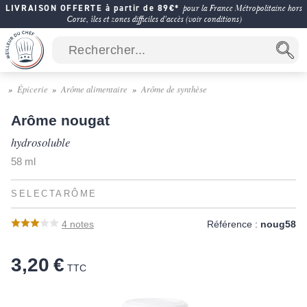
LIVRAISON OFFERTE à partir de 89€*
pour la France Métropolitaine hors
Corse, îles et zones difficiles d'accès (voir conditions)
Épicerie
Arôme alimentaire
Arôme de synthèse
Arôme nougat
hydrosoluble
58 ml
SELECTARÔME
4
notes
Référence :
noug58
3,20 €
TTC