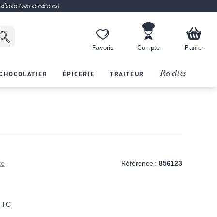
 d'accès (voir conditions)
Favoris
Compte
Panier
Recettes
CHOCOLATIER
ÉPICERIE
TRAITEUR
te
Référence :
856123
TTC