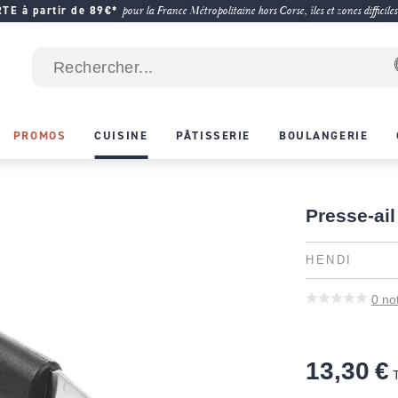
E à partir de 89€*
pour la France Métropolitaine hors Corse, îles et zones difficiles
PROMOS
CUISINE
PÂTISSERIE
BOULANGERIE
Presse-ail
HENDI
0
no
13,30 €