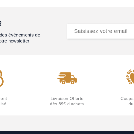
R
et des événements de
otre newsletter
ent
Livraison Offerte
Coups
isé
dès 89€ d'achats
du