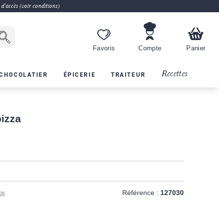
 d'accès (voir conditions)
Favoris
Compte
Panier
Recettes
CHOCOLATIER
ÉPICERIE
TRAITEUR
pizza
te
Référence :
127030