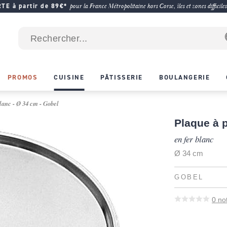
E à partir de 89€*
pour la France Métropolitaine hors Corse, îles et zones difficiles
PROMOS
CUISINE
PÂTISSERIE
BOULANGERIE
blanc - Ø 34 cm - Gobel
Plaque à 
en fer blanc
Ø 34 cm
GOBEL
0
no