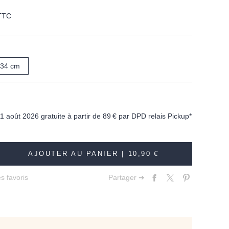
TTC
34 cm
11 août 2026 gratuite à partir de
89 €
par DPD relais Pickup*
AJOUTER AU PANIER |
10,90 €
s favoris
Partager ➔