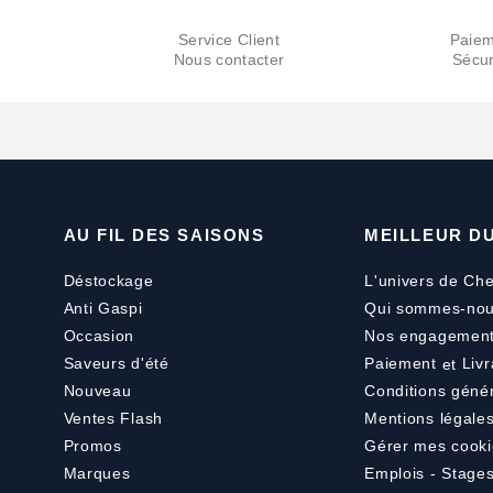
Service Client
Paiem
Nous contacter
Sécur
AU FIL DES SAISONS
MEILLEUR D
Déstockage
L'univers de Che
Anti Gaspi
Qui sommes-nou
Occasion
Nos engagemen
Saveurs d'été
Paiement
et
Livr
Nouveau
Conditions géné
Ventes Flash
Mentions légale
Promos
Gérer mes cooki
Marques
Emplois - Stage