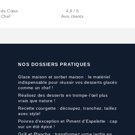
 de Cœur
4,8 / 5
 Chef
Avis clients
NOS DOSSIERS PRATIQUES
Glace maison et sorbet maison : le matériel
indispensable pour réussir vos desserts glacés
comme un chef !
Réalisez des desserts en trompe-l'œil plus
vrais que nature !
Recette courgette : découpez, tranchez, taillez
avec style!
Poivres d'exception et Piment d'Espelette : cap
sur un été épicé !
Grill et Plancha : transformez votre jardin en