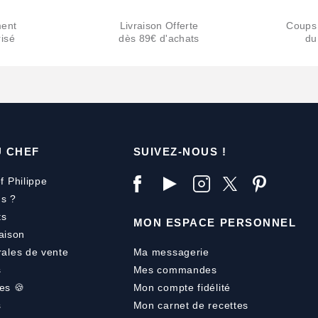
ent
Livraison Offerte
Coups
isé
dès 89€ d'achats
du
U CHEF
SUIVEZ-NOUS !
f Philippe
s ?
ts
MON ESPACE PERSONNEL
aison
rales de vente
Ma messagerie
s
Mes commandes
es 🍪
Mon compte fidélité
s
Mon carnet de recettes