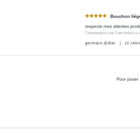
Bouchon liège
respecte mes attentes produ
2
internaute(s) sur
2
ont trouvé ce 
germain.didier
19 JANV
Pour poser 