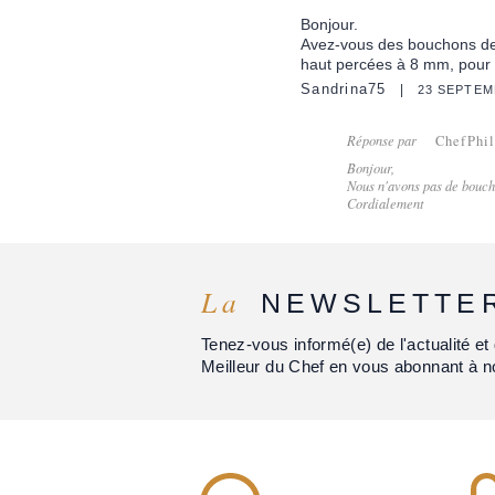
Bonjour.
Avez-vous des bouchons de 
haut percées à 8 mm, pour 
Sandrina75
23 SEPTEM
Réponse par
ChefPhi
Bonjour,
Nous n'avons pas de bouch
Cordialement
La
NEWSLETTE
Tenez-vous informé(e) de l'actualité 
Meilleur du Chef en vous abonnant à n