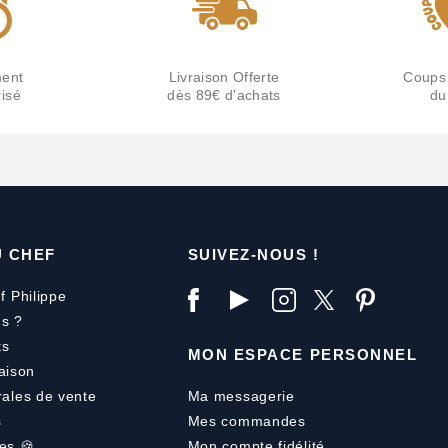
ent
Livraison Offerte
Coups
isé
dès 89€ d'achats
du
U CHEF
SUIVEZ-NOUS !
f Philippe
s ?
ts
MON ESPACE PERSONNEL
aison
rales de vente
Ma messagerie
s
Mes commandes
es 🍪
Mon compte fidélité