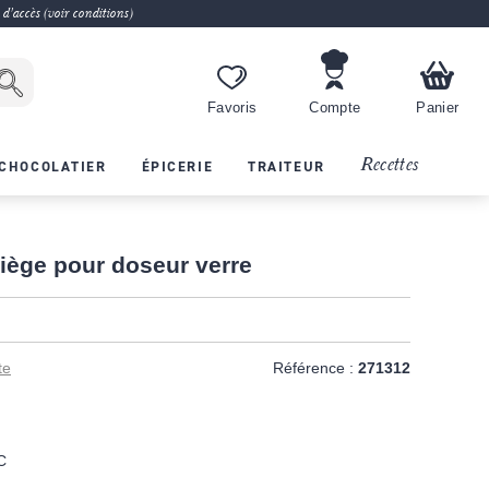
 d'accès (voir conditions)
Favoris
Compte
Panier
Recettes
CHOCOLATIER
ÉPICERIE
TRAITEUR
iège pour doseur verre
te
Référence :
271312
C