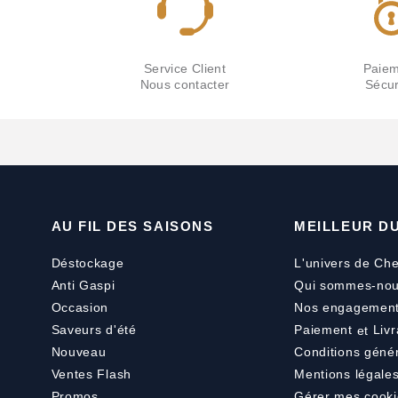
Service Client
Paiem
Nous contacter
Sécur
AU FIL DES SAISONS
MEILLEUR D
Déstockage
L'univers de Che
Anti Gaspi
Qui sommes-nou
Occasion
Nos engagemen
Saveurs d'été
Paiement
et
Livr
Nouveau
Conditions géné
Ventes Flash
Mentions légale
Promos
Gérer mes cooki