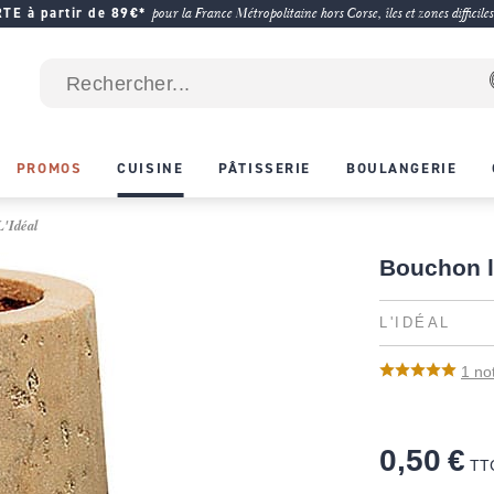
E à partir de 89€*
pour la France Métropolitaine hors Corse, îles et zones difficiles
PROMOS
CUISINE
PÂTISSERIE
BOULANGERIE
L'Idéal
Bouchon l
L'IDÉAL
1
no
0,50 €
TT