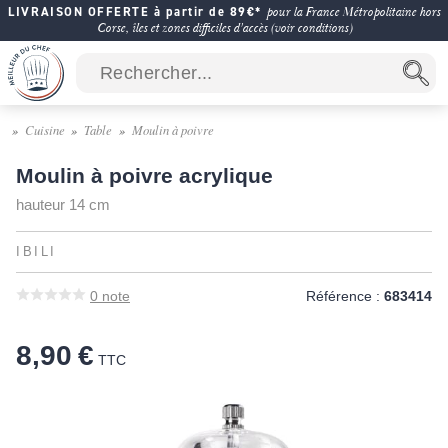
LIVRAISON OFFERTE à partir de 89€*
pour la France Métropolitaine hors
Corse, îles et zones difficiles d'accès (voir conditions)
Cuisine
Table
Moulin à poivre
Moulin à poivre acrylique
hauteur 14 cm
IBILI
0
note
Référence :
683414
8,90 €
TTC