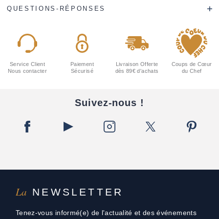
QUESTIONS-RÉPONSES
Service Client
Paiement
Livraison Offerte
Coups de Cœur
Nous contacter
Sécurisé
dès 89€ d'achats
du Chef
Suivez-nous !
La
NEWSLETTER
Tenez-vous informé(e) de l'actualité et des événements