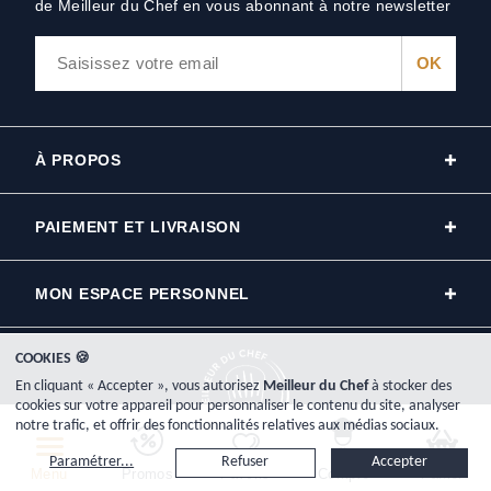
de Meilleur du Chef en vous abonnant à notre newsletter
À PROPOS
PAIEMENT ET LIVRAISON
MON ESPACE PERSONNEL
COOKIES 🍪
En cliquant « Accepter », vous autorisez
Meilleur du Chef
à stocker des
cookies sur votre appareil pour personnaliser le contenu du site, analyser
notre trafic, et offrir des fonctionnalités relatives aux médias sociaux.
Copyright © 2000-2026, www.meilleurduchef.com - Tous droits réservés.
Paramétrer...
Refuser
Accepter
Meilleur du Chef est l'enseigne commerciale de la société Plat-Net inscrite au registre du commerce RCS
Menu
Promos
Favoris
Compte
Panier
Bayonne: 433 926 904.