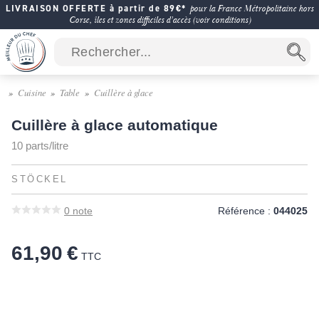
LIVRAISON OFFERTE à partir de 89€*
pour la France Métropolitaine hors
Corse, îles et zones difficiles d'accès (voir conditions)
Cuisine
Table
Cuillère à glace
Cuillère à glace automatique
10 parts/litre
STÖCKEL
0
note
Référence :
044025
61,90 €
TTC