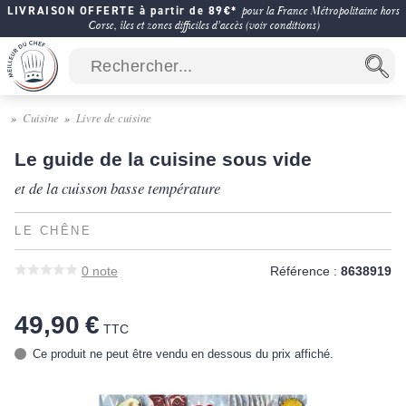
LIVRAISON OFFERTE à partir de 89€*
pour la France Métropolitaine hors
Corse, îles et zones difficiles d'accès (voir conditions)
Cuisine
Livre de cuisine
Le guide de la cuisine sous vide
et de la cuisson basse température
LE CHÊNE
0
note
Référence :
8638919
49,90 €
TTC
Ce produit ne peut être vendu en dessous du prix affiché.