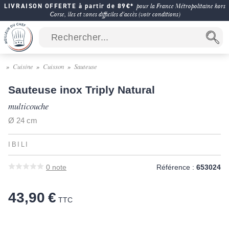
LIVRAISON OFFERTE à partir de 89€*
pour la France Métropolitaine hors
Corse, îles et zones difficiles d'accès (voir conditions)
Cuisine
Cuisson
Sauteuse
Sauteuse inox Triply Natural
multicouche
Ø 24 cm
IBILI
0
note
Référence :
653024
43,90 €
TTC