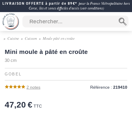
LIVRAISON OFFERTE à partir de 89€*
pour la France Métropolitaine hors
Corse, îles et zones difficiles d'accès (voir conditions)
Cuisine
Cuisson
Moule pâté en croûte
Mini moule à pâté en croûte
30 cm
GOBEL
2
notes
Référence :
219410
47,20 €
TTC