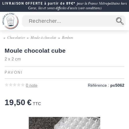
LIVRAISON OFFERTE à partir de 89€*
pour la France Métropolitaine hors
Corse, îles et zones difficiles d'accès (voir conditions)
Chocolatier
Moule à chocolat
Bonbon
Moule chocolat cube
2 x 2 cm
PAVONI
0
note
Référence :
pc5062
19,50 €
TTC