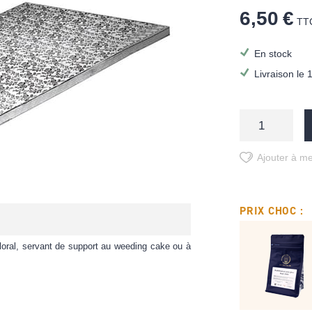
6,50 €
TT
En stock
Livraison le 
Ajouter à me
PRIX CHOC :
floral, servant de support au weeding cake ou à