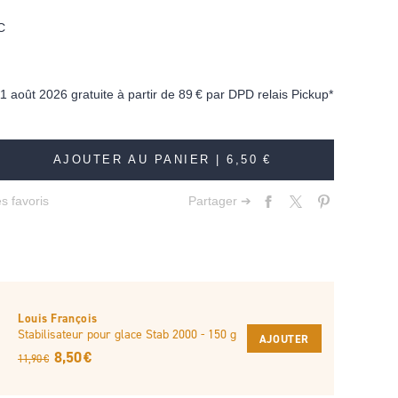
C
11 août 2026 gratuite à partir de
89 €
par DPD relais Pickup*
AJOUTER AU PANIER |
6,50 €
s favoris
Partager ➔
Louis François
Stabilisateur pour glace Stab 2000 - 150 g
AJOUTER
8,50 €
11,90 €