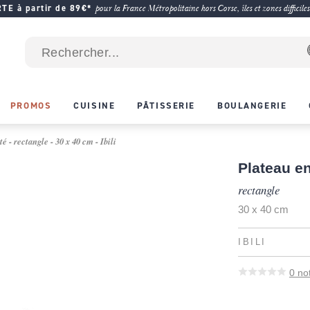
E à partir de 89€*
pour la France Métropolitaine hors Corse, îles et zones difficiles
PROMOS
CUISINE
PÂTISSERIE
BOULANGERIE
 - rectangle - 30 x 40 cm - Ibili
Plateau e
rectangle
30 x 40 cm
IBILI
0
no