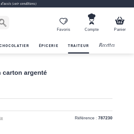
 d'accès (voir conditions)
Favoris
Compte
Panier
Recettes
CHOCOLATIER
ÉPICERIE
TRAITEUR
n carton argenté
te
Référence :
787230