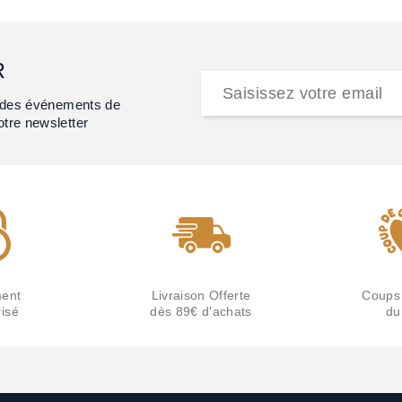
R
et des événements de
otre newsletter
ent
Livraison Offerte
Coups
isé
dès 89€ d'achats
du