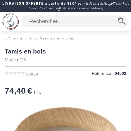
LIVRAISON OFFERTE à partir de 89€*
pour la France Métropolitaine hors
Corse, îles et zones difficiles d'accès (voir conditions)
Pâtisserie
Ustensiles patisserie
Tamis
Tamis en bois
Maille n°25
0
note
Référence :
04502
74,40 €
TTC