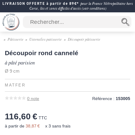
LIVRAISON OFFERTE à partir de 89€*
pour la France Métropolitaine hors
Corse, îles et zones difficiles d'accès (voir conditions)
Pâtisserie
Ustensiles patisserie
Découpoir pâtisserie
Découpoir rond cannelé
à pâté parisien
Ø 9 cm
MATFER
0
note
Référence :
153005
116,60 €
TTC
à partir de
38,87 €
x 3 sans frais