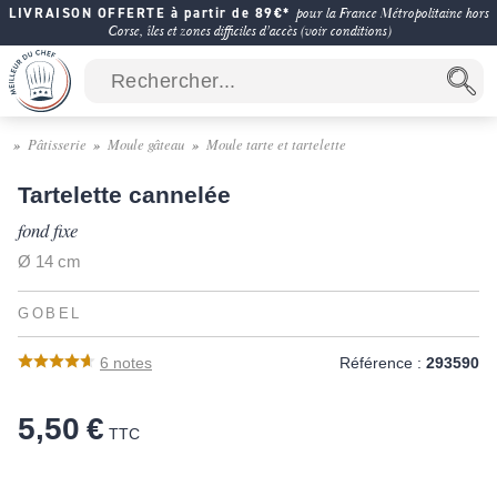
LIVRAISON OFFERTE à partir de 89€*
pour la France Métropolitaine hors
Corse, îles et zones difficiles d'accès (voir conditions)
Pâtisserie
Moule gâteau
Moule tarte et tartelette
Tartelette cannelée
fond fixe
Ø 14 cm
GOBEL
6
notes
Référence :
293590
5,50 €
TTC