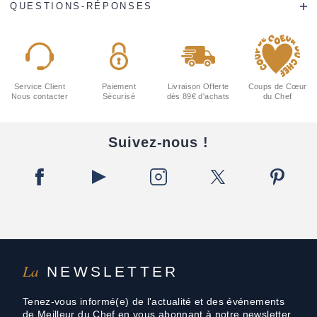
QUESTIONS-RÉPONSES
Service Client
Paiement
Livraison Offerte
Coups de Cœur
Nous contacter
Sécurisé
dès 89€ d'achats
du Chef
Suivez-nous !
La
NEWSLETTER
Tenez-vous informé(e) de l'actualité et des événements
de Meilleur du Chef en vous abonnant à notre newsletter