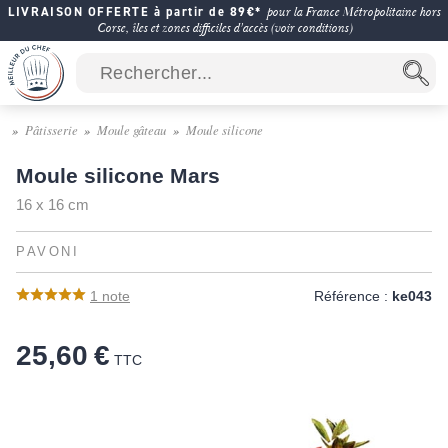
LIVRAISON OFFERTE à partir de 89€*
pour la France Métropolitaine hors
Corse, îles et zones difficiles d'accès (voir conditions)
Pâtisserie
Moule gâteau
Moule silicone
Moule silicone Mars
16 x 16 cm
PAVONI
1
note
Référence :
ke043
25,60 €
TTC