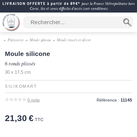
LIVRAISON OFFERTE à partir de 89€*
pour la France Métropolitaine hors
Corse, îles et zones difficiles d'accès (voir conditions)
Pâtisserie
Moule gâteau
Moule insert et décor
Moule silicone
6 ronds plissés
30 x 17,5 cm
SILIKOMART
0
note
Référence :
11145
21,30 €
TTC