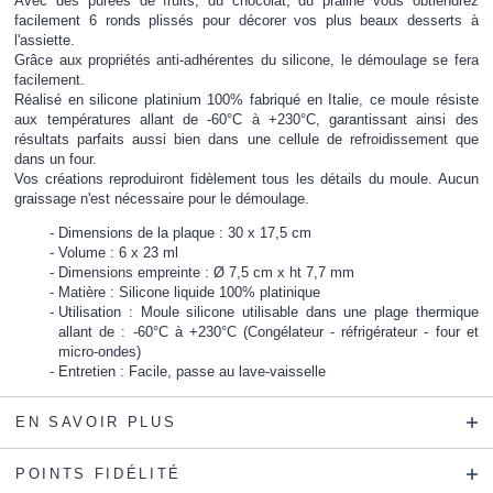
Avec des purées de fruits, du chocolat, du praliné vous obtiendrez
facilement 6 ronds plissés pour décorer vos plus beaux desserts à
l'assiette.
Grâce aux propriétés anti-adhérentes du silicone, le démoulage se fera
facilement.
Réalisé en silicone platinium 100% fabriqué en Italie, ce moule résiste
aux températures allant de -60°C à +230°C, garantissant ainsi des
résultats parfaits aussi bien dans une cellule de refroidissement que
dans un four.
Vos créations reproduiront fidèlement tous les détails du moule. Aucun
graissage n'est nécessaire pour le démoulage.
Dimensions de la plaque : 30 x 17,5 cm
Volume : 6 x 23 ml
Dimensions empreinte : Ø 7,5 cm x ht 7,7 mm
Matière : Silicone liquide 100% platinique
Utilisation : Moule silicone utilisable dans une plage thermique
allant de : -60°C à +230°C (Congélateur - réfrigérateur - four et
micro-ondes)
Entretien : Facile, passe au lave-vaisselle
EN SAVOIR PLUS
POINTS FIDÉLITÉ