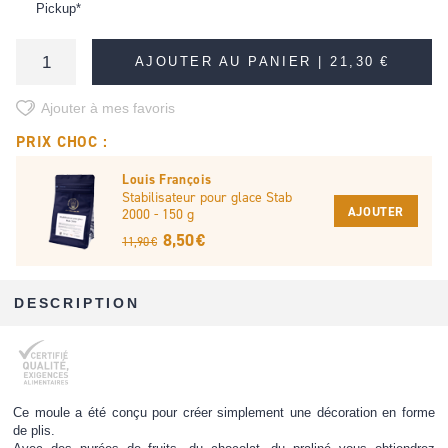
Pickup*
AJOUTER AU PANIER |
21,30 €
Ajouter à mes favoris
PRIX CHOC :
Louis François
Stabilisateur pour glace Stab
AJOUTER
2000 - 150 g
8,50 €
11,90 €
DESCRIPTION
Ce moule a été conçu pour créer simplement une décoration en forme
de plis.