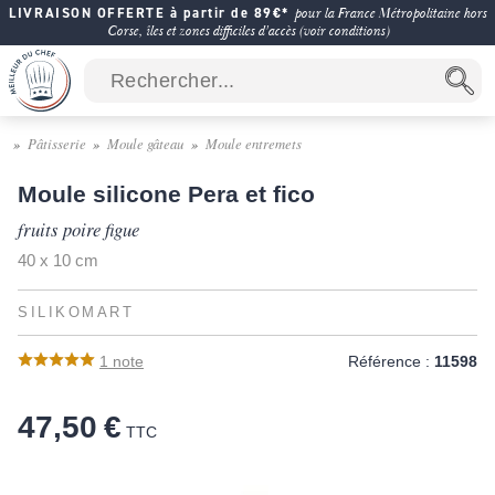
LIVRAISON OFFERTE à partir de 89€*
pour la France Métropolitaine hors
Corse, îles et zones difficiles d'accès (voir conditions)
Pâtisserie
Moule gâteau
Moule entremets
Moule silicone Pera et fico
fruits poire figue
40 x 10 cm
SILIKOMART
1
note
Référence :
11598
47,50 €
TTC