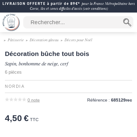
LIVRAISON OFFERTE à partir de 89€*
pour la France Métropolitaine hors
Corse, îles et zones difficiles d'accès (voir conditions)
Pâtisserie
Décoration gâteau
Décors pour Noël
Décoration bûche tout bois
Sapin, bonhomme de neige, cerf
6 pièces
NORDIA
0
note
Référence :
685129rec
4,50 €
TTC