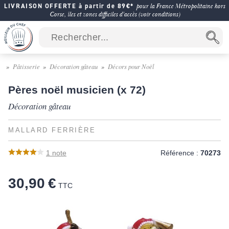
LIVRAISON OFFERTE à partir de 89€*
pour la France Métropolitaine hors
Corse, îles et zones difficiles d'accès (voir conditions)
Pâtisserie
Décoration gâteau
Décors pour Noël
Pères noël musicien (x 72)
Décoration gâteau
MALLARD FERRIÈRE
1
note
Référence :
70273
30,90 €
TTC