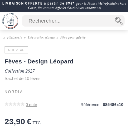
LIVRAISON OFFERTE à partir de 89€*
pour la France Métropolitaine hors
Corse, îles et zones difficiles d'accès (voir conditions)
Pâtisserie
Décoration gâteau
Fève pour galette
NOUVEAU
Fèves - Design Léopard
Collection 2027
Sachet de 10 fèves
NORDIA
0
note
Référence :
685486x10
23,90 €
TTC