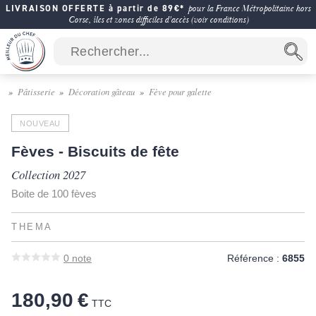
LIVRAISON OFFERTE à partir de 89€*
pour la France Métropolitaine hors
Corse, îles et zones difficiles d'accès (voir conditions)
Pâtisserie
Décoration gâteau
Fève pour galette
NOUVEAU
Fèves - Biscuits de fête
Collection 2027
Boite de 100 fèves
THEMA
0
note
Référence :
6855
180,90 €
TTC