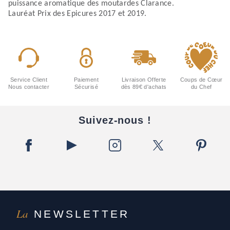
puissance aromatique des moutardes Clarance.
Lauréat Prix des Epicures 2017 et 2019.
Service Client
Paiement
Livraison Offerte
Coups de Cœur
Nous contacter
Sécurisé
dès 89€ d'achats
du Chef
Suivez-nous !
La
NEWSLETTER