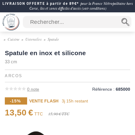
LIVRAISON OFFERTE à partir de 89€*
pour la France Métropolitaine hors
Corse, îles et zones difficiles d'accès (voir conditions)
Cuisine
Ustensiles
Spatule
Spatule en inox et silicone
33 cm
ARCOS
0
note
Référence :
685000
-15%
VENTE FLASH
3j 15h
restant
13,50 €
15,90 €
TTC
TTC