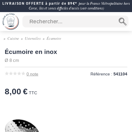
LIVRAISON OFFERTE à partir de 89€*
pour la France Métropolitaine hors
Corse, îles et zones difficiles d'accès (voir conditions)
Cuisine
Ustensiles
Écumoire
Écumoire en inox
Ø 8 cm
0
note
Référence :
541104
8,00 €
TTC