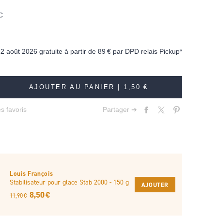
C
12 août 2026 gratuite à partir de
89 €
par DPD relais Pickup*
AJOUTER AU PANIER |
1,50 €
s favoris
Partager ➔
Louis François
Stabilisateur pour glace Stab 2000 - 150 g
AJOUTER
8,50 €
11,90 €