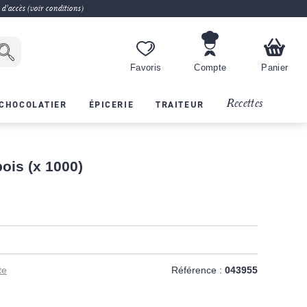
 d'accès (voir conditions)
Favoris
Compte
Panier
Recettes
CHOCOLATIER
ÉPICERIE
TRAITEUR
ois (x 1000)
te
Référence :
043955