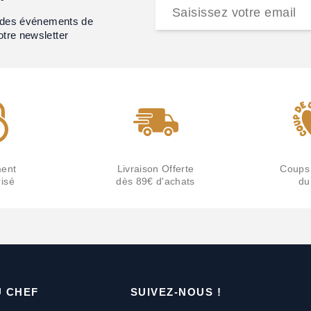
et des événements de
otre newsletter
ent
Livraison Offerte
Coups
isé
dès 89€ d'achats
du
U CHEF
SUIVEZ-NOUS !