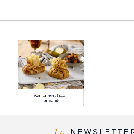
Aumonière, façon
"normande"
La
NEWSLETTE