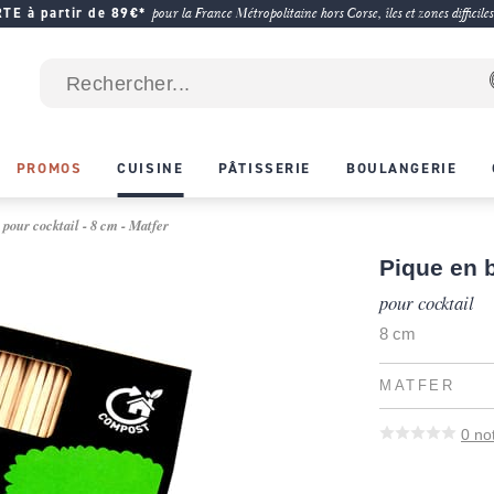
E à partir de 89€*
pour la France Métropolitaine hors Corse, îles et zones difficiles
PROMOS
CUISINE
PÂTISSERIE
BOULANGERIE
 pour cocktail - 8 cm - Matfer
Pique en b
pour cocktail
8 cm
MATFER
0
no