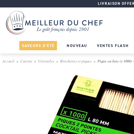
LIVRAISON OFFERT
SAVEURS D'ÉTÉ
NOUVEAU
VENTES FLASH
Accueil
Cuisine
Ustensiles
Brochettes et piques
Pique en bois (x 1000) -