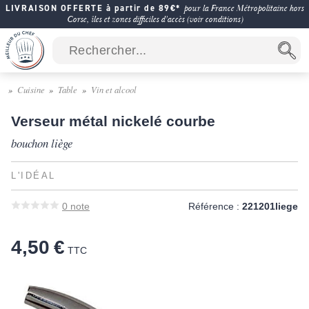
LIVRAISON OFFERTE à partir de 89€*
pour la France Métropolitaine hors
Corse, îles et zones difficiles d'accès (voir conditions)
Cuisine
Table
Vin et alcool
Verseur métal nickelé courbe
bouchon liège
L'IDÉAL
0
note
Référence :
221201liege
4,50 €
TTC