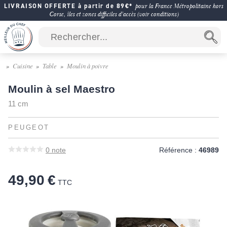
LIVRAISON OFFERTE à partir de 89€*
pour la France Métropolitaine hors
Corse, îles et zones difficiles d'accès (voir conditions)
Cuisine
Table
Moulin à poivre
Moulin à sel Maestro
11 cm
PEUGEOT
0
note
Référence :
46989
49,90 €
TTC