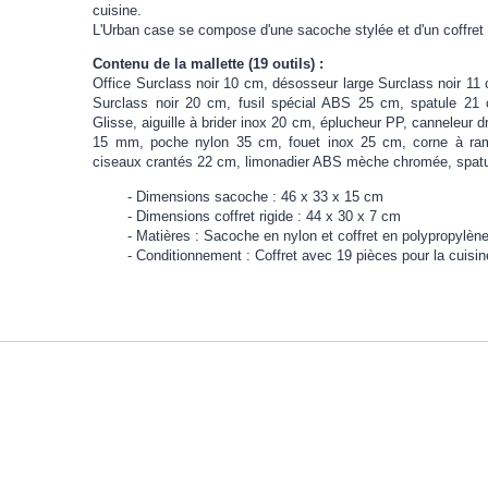
cuisine.
L'Urban case se compose d'une sacoche stylée et d'un coffret r
Contenu de la mallette (19 outils) :
Office Surclass noir 10 cm, désosseur large Surclass noir 11 
Surclass noir 20 cm, fusil spécial ABS 25 cm, spatule 21
Glisse, aiguille à brider inox 20 cm, éplucheur PP, canneleu
15 mm, poche nylon 35 cm, fouet inox 25 cm, corne à ramass
ciseaux crantés 22 cm, limonadier ABS mèche chromée, spatu
Dimensions sacoche : 46 x 33 x 15 cm
Dimensions coffret rigide : 44 x 30 x 7 cm
Matières : Sacoche en nylon et coffret en polypropylène
Conditionnement : Coffret avec 19 pièces pour la cuisi