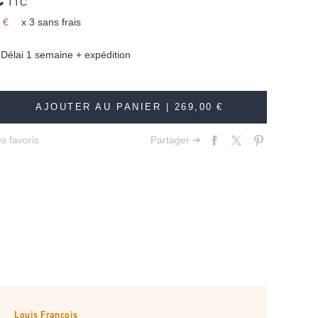
TTC
 €
x 3 sans frais
élai 1 semaine + expédition
AJOUTER AU PANIER |
269,00 €
s favoris
Partager ➔
Louis François