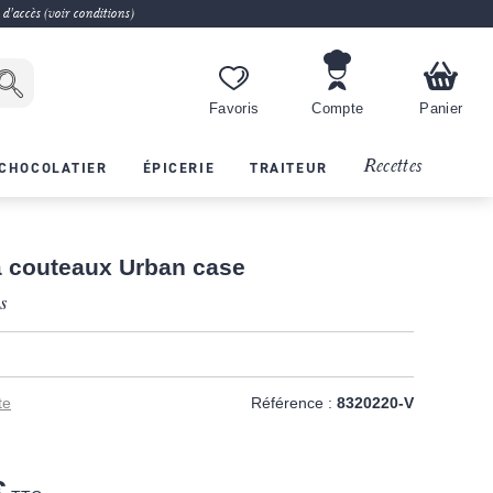
 d'accès (voir conditions)
Favoris
Compte
Panier
Recettes
CHOCOLATIER
ÉPICERIE
TRAITEUR
 couteaux Urban case
es
te
Référence :
8320220-V
€