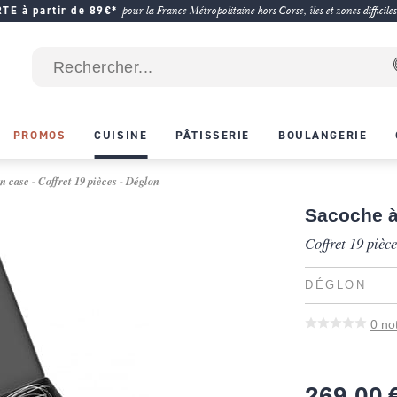
E à partir de 89€*
pour la France Métropolitaine hors Corse, îles et zones difficiles
PROMOS
CUISINE
PÂTISSERIE
BOULANGERIE
 case - Coffret 19 pièces - Déglon
Sacoche à
Coffret 19 pièc
DÉGLON
0
no
269,00 