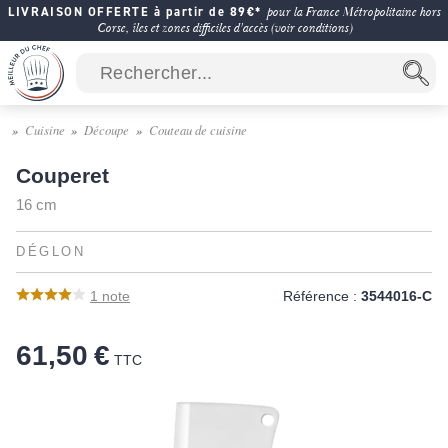
LIVRAISON OFFERTE à partir de 89€*
pour la France Métropolitaine hors
Corse, îles et zones difficiles d'accès (voir conditions)
Cuisine
Découpe
Couteau de cuisine
Couperet
16 cm
DÉGLON
1
note
Référence :
3544016-C
61,50 €
TTC