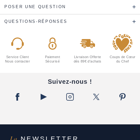
POSER UNE QUESTION
QUESTIONS-RÉPONSES
Service Client
Paiement
Livraison Offerte
Coups de Cœur
Nous contacter
Sécurisé
dès 89€ d'achats
du Chef
Suivez-nous !
La
NEWSLETTER