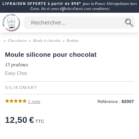
LIVRAISON OFFERTE à partir de 89€*
pour la France Métropolitaine hors
Corse, îles et zones difficiles d'accès (voir conditions)
Chocolatier
Moule à chocolat
Bonbon
Moule silicone pour chocolat
15 pralines
Easy Choc
SILIKOMART
1
note
Référence :
82007
12,50 €
TTC