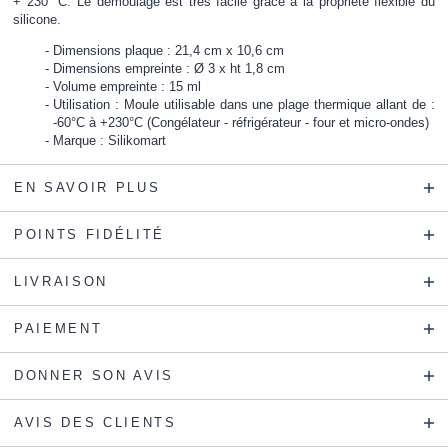
+ 230 °C. Le démoulage est très facile grâce à la propriété flexible du
silicone.
Dimensions plaque : 21,4 cm x 10,6 cm
Dimensions empreinte : Ø 3 x ht 1,8 cm
Volume empreinte : 15 ml
Utilisation : Moule utilisable dans une plage thermique allant de :
-60°C à +230°C (Congélateur - réfrigérateur - four et micro-ondes)
Marque : Silikomart
EN SAVOIR PLUS
POINTS FIDÉLITÉ
LIVRAISON
PAIEMENT
DONNER SON AVIS
AVIS DES CLIENTS