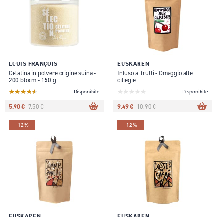
LOUIS FRANÇOIS
EUSKAREN
Gelatina in polvere origine suina -
Infuso ai frutti - Omaggio alle
200 bloom - 150 g
ciliegie
Disponibile
Disponibile
5,90 €
9,49 €
7,50 €
10,90 €
-12%
-12%
EUSKAREN
EUSKAREN