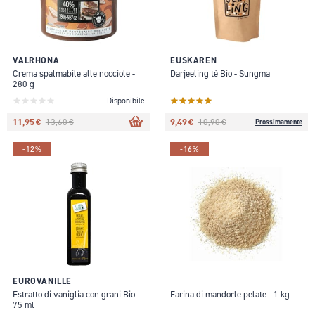
VALRHONA
EUSKAREN
Crema spalmabile alle nocciole -
Darjeeling tè Bio - Sungma
280 g
Disponibile
11,95 €
9,49 €
13,60 €
10,90 €
Prossimamente
-12%
-16%
EUROVANILLE
Estratto di vaniglia con grani Bio -
Farina di mandorle pelate - 1 kg
75 ml