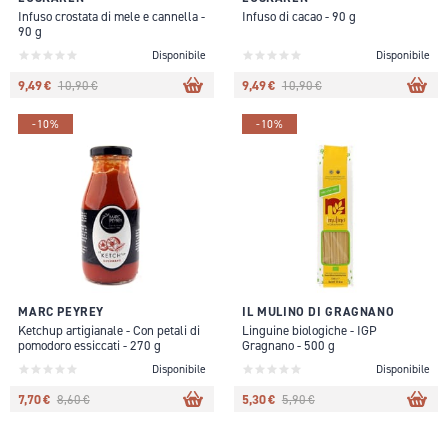
Infuso crostata di mele e cannella -
Infuso di cacao - 90 g
90 g
Disponibile
Disponibile
9,49 €
9,49 €
10,90 €
10,90 €
-10%
-10%
MARC PEYREY
IL MULINO DI GRAGNANO
Ketchup artigianale - Con petali di
Linguine biologiche - IGP
pomodoro essiccati - 270 g
Gragnano - 500 g
Disponibile
Disponibile
7,70 €
5,30 €
8,60 €
5,90 €