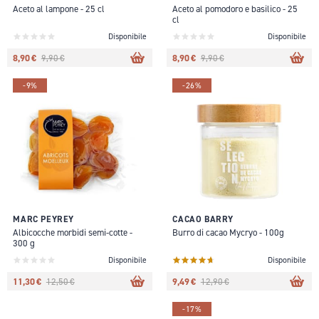
Aceto al lampone - 25 cl
Aceto al pomodoro e basilico - 25
cl
Disponibile
Disponibile
8,90 €
8,90 €
9,90 €
9,90 €
-9%
-26%
MARC PEYREY
CACAO BARRY
Albicocche morbidi semi-cotte -
Burro di cacao Mycryo - 100g
300 g
Disponibile
Disponibile
11,30 €
9,49 €
12,50 €
12,90 €
-17%