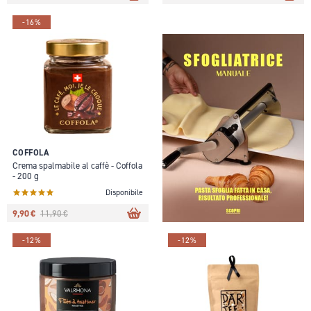
-16%
COFFOLA
Crema spalmabile al caffè - Coffola
- 200 g
Disponibile
9,90 €
11,90 €
-12%
-12%