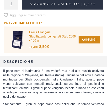
AGGIUNGI AL CARRELLO |
7,20 €
Aggiungi ai miei preferiti
PREZZO IMBATTIBILE:
Louis François
Stabilizzante per gelati Stab 2000
AGGIUNGI
- 150 g
8,50 €
11,90 €
DESCRIZIONE
Il pepe nero di Karimunda è una varietà rara e di alta qualità coltivata
nella regione di Wayanad, nel Kerala (India). Originario dell'antica catena
montuosa dei Ghati occidentali, nelle Cardamom Hills, questo pepe
viene coltivato con metodi tradizionali, senza l'uso di pesticidi o
fertilizzanti chimici. I grani di pepe vengono raccolti a mano ed essiccati
al sole per preservarne gli oli essenziali e il colore nero intenso, simile a
quello del cacao.
Storicamente, i grani di pepe erano così solidi che un tempo venivano