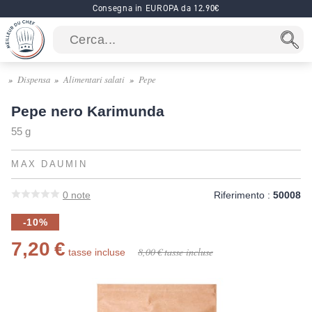
Consegna in EUROPA da 12.90€
Dispensa
Alimentari salati
Pepe
Pepe nero Karimunda
55 g
MAX DAUMIN
0
note
Riferimento :
50008
-10%
7,20 €
8,00 €
tasse incluse
tasse incluse