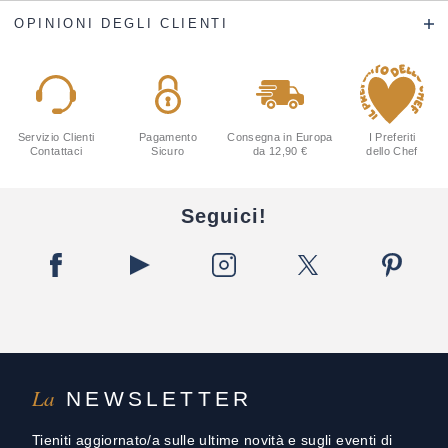
OPINIONI DEGLI CLIENTI
Servizio Clienti
Pagamento
Consegna in Europa
I Preferiti
Contattaci
Sicuro
da 12,90 €
dello Chef
Seguici!
La
NEWSLETTER
Tieniti aggiornato/a sulle ultime novità e sugli eventi di